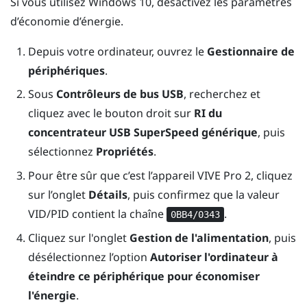
Si vous utilisez
Windows
10, désactivez les paramètres
d’économie d’énergie.
Depuis votre ordinateur, ouvrez le
Gestionnaire de
périphériques
.
Sous
Contrôleurs de bus USB
, recherchez et
cliquez avec le bouton droit sur
RI du
concentrateur USB SuperSpeed générique
, puis
sélectionnez
Propriétés
.
Pour être sûr que c’est l’appareil
VIVE Pro 2
, cliquez
sur l’onglet
Détails
, puis confirmez que la valeur
VID/PID contient la chaîne
.
0BB4/0343
Cliquez sur l'onglet
Gestion de l'alimentation
, puis
désélectionnez l’option
Autoriser l'ordinateur à
éteindre ce périphérique pour économiser
l'énergie
.