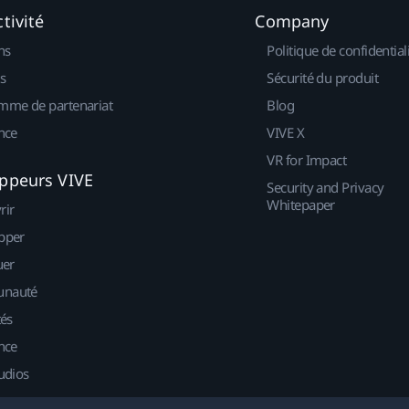
tivité
Company
ns
Politique de confidential
s
Sécurité du produit
mme de partenariat
Blog
nce
VIVE X
VR for Impact
ppeurs VIVE
Security and Privacy
Whitepaper
rir
pper
uer
nauté
tés
nce
udios