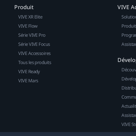
Produit
VIVE Ac
VIVE XR Elite
Solutio
VIVE Flow
Produit
Série VIVE Pro
Progra
Série VIVE Focus
Assista
VIVE Accessoires
Dévelo
Tous les produits
Découv
VIVE Ready
Dévelo
VIVE Mars
Distrib
Commu
Actuali
Assista
VIVE St