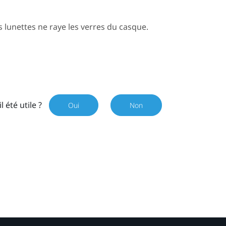
 lunettes ne raye les verres du casque.
il été utile ?
Oui
Non