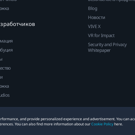
ржка
Blog
Новости
азработчиков
VIVE X
VR for Impact
мация
Security and Privacy
ибуция
Whitepaper
ы
ество
ти
ржка
udios
 performance, and provide personalized experience and advertisement. You can ac
е
Cookies
erences. You can also find more information about our
Cookie Policy
here.