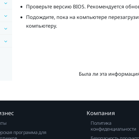
Проверьте версию BIOS. Рекомендуется обнов
Подождите, пока на компьютере перезагруз
компьютеру.
Была ли эта информаци
изнес
Компания
кты
Политика
конфиденциальности
рская программа для
отчиков
Безопасность продукт