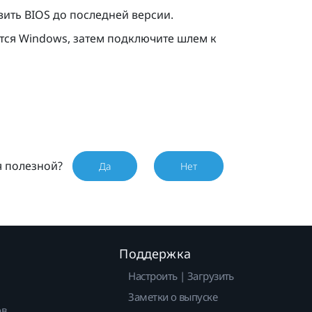
ить BIOS до последней версии.
ится
Windows
, затем подключите шлем к
я полезной?
Да
Нет
Поддержка
Настроить | Загрузить
Заметки о выпуске
ов