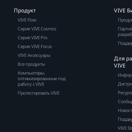
Продукт
VIVE Б
VIVE Flow
Проду
Серия VIVE Cosmos
Партнё
разраб
Серия VIVE Pro
Подде
Серия VIVE Focus
VIVE Аксессуары
Для р
Все продукты
VIVE
Компьютеры,
Инфор
оптимизированные под
Дистр
работу с VIVE
Ресурс
Протестировать VIVE
Сообщ
Новос
Подде
VIVE St