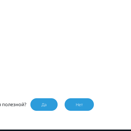
я полезной?
Да
Нет