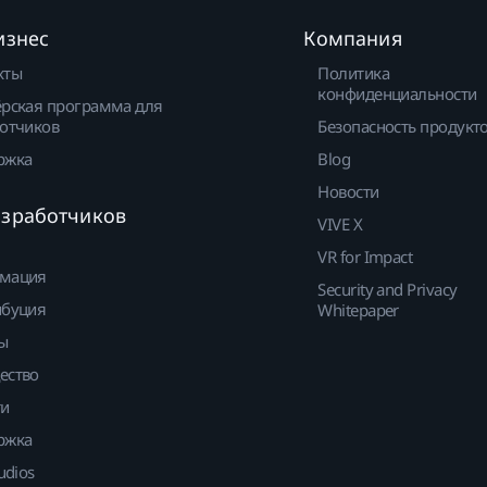
изнес
Компания
кты
Политика
конфиденциальности
рская программа для
отчиков
Безопасность продукт
ржка
Blog
Новости
азработчиков
VIVE X
VR for Impact
мация
Security and Privacy
ибуция
Whitepaper
ы
ество
ти
ржка
udios