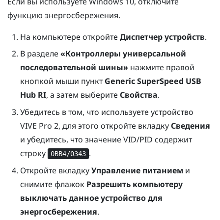
Если вы используете
Windows
10, отключите
функцию энергосбережения.
На компьютере откройте
Диспетчер устройств
.
В разделе
«Контроллеры универсальной
последовательной шины»
нажмите правой
кнопкой мыши пункт
Generic SuperSpeed USB
Hub RI
, а затем выберите
Свойства
.
Убедитесь в том, что используете устройство
VIVE Pro 2
, для этого откройте вкладку
Сведения
и убедитесь, что значение VID/PID содержит
строку
.
0BB4/0343
Откройте вкладку
Управление питанием
и
снимите флажок
Разрешить компьютеру
выключать данное устройство для
энергосбережения
.