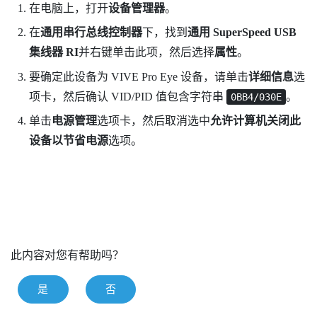
在电脑上，打开
设备管理器
。
在
通用串行总线控制器
下，找到
通用 SuperSpeed USB
集线器 RI
并右键单击此项，然后选择
属性
。
要确定此设备为
VIVE Pro Eye
设备，请单击
详细信息
选
项卡，然后确认 VID/PID 值包含字符串
。
0BB4/030E
单击
电源管理
选项卡，然后取消选中
允许计算机关闭此
设备以节省电源
选项。
此内容对您有帮助吗？
是
否