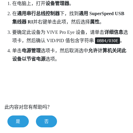
在电脑上，打开
设备管理器
。
在
通用串行总线控制器
下，找到
通用 SuperSpeed USB
集线器 RI
并右键单击此项，然后选择
属性
。
要确定此设备为
VIVE Pro Eye
设备，请单击
详细信息
选
项卡，然后确认 VID/PID 值包含字符串
。
0BB4/030E
单击
电源管理
选项卡，然后取消选中
允许计算机关闭此
设备以节省电源
选项。
此内容对您有帮助吗？
是
否