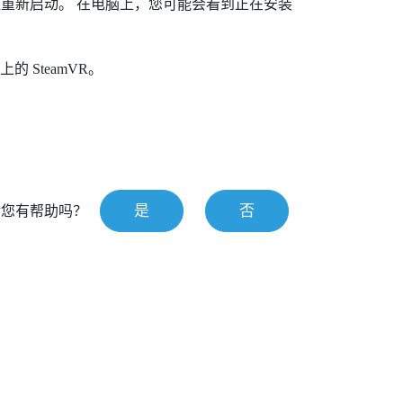
钮重新启动。
在电脑上，您可能会看到正在安装
脑上的
SteamVR
。
是
否
对您有帮助吗？