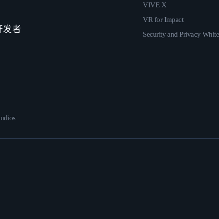
VIVE X
VR for Impact
 开发者
Security and Privacy Whit
udios