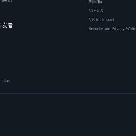
新闻稿
VIVE X
VR for Impact
 开发者
Security and Privacy Whit
udios