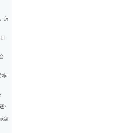
。怎
 耳
音
的问
？
题？
该怎