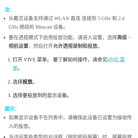
注：
头戴式设备支持通过
WLAN 直连
连接到 5 GHz 和 2.4
GHz 频段的
Miracast
设备。
要在透视模式下启用投放功能，请进入设置，选择
高级
>
相机设置
，然后打开
允许透视录制和投放
。
打开
VIVE 菜单
。
要了解如何操作，请参见
VIVE 菜
单
。
选择
投放
。
选择要投放到的显示设备。
提示：
如果显示设备不在列表中，请确保此设备已设置为接收传
入的投放。
当访问某些类型的对话框（例如密码屏幕）时，屏幕投放