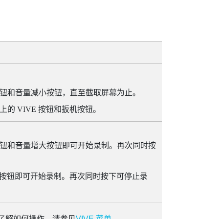
钮和
音量减小
按钮，直至截取屏幕为止。
柄上的
VIVE
按钮和
扳机
按钮。
钮和
音量增大
按钮即可开始录制。再次同时按
按钮即可开始录制。再次同时按下可停止录
了解如何操作，请参见
VIVE 菜单
。