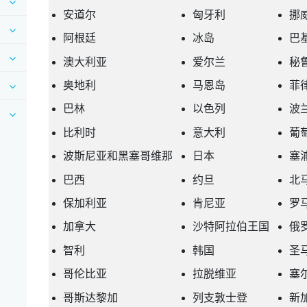
安道尔
匈牙利
挪
阿根廷
冰岛
巴
澳大利亚
爱尔兰
秘
奥地利
马恩岛
菲
巴林
以色列
波
比利时
意大利
葡
波斯尼亚和黑塞哥维那
日本
塞
巴西
约旦
北
保加利亚
肯尼亚
罗
加拿大
沙特阿拉伯王国
俄
智利
韩国
圣
哥伦比亚
拉脱维亚
塞
哥斯达黎加
列支敦士登
新