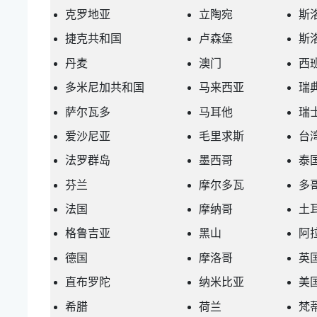
克罗地亚
立陶宛
斯
捷克共和国
卢森堡
斯
丹麦
澳门
西
多米尼加共和国
马来西亚
瑞
萨尔瓦多
马耳他
瑞
爱沙尼亚
毛里求斯
台
法罗群岛
墨西哥
泰
芬兰
摩尔多瓦
多
法国
摩纳哥
土
格鲁吉亚
黑山
阿
德国
摩洛哥
英
直布罗陀
纳米比亚
美
希腊
荷兰
梵