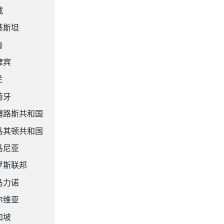
威
基斯坦
鲁
律宾
兰
萄牙
浦路斯共和国
马其顿共和国
马尼亚
罗斯联邦
马力诺
尔维亚
加坡