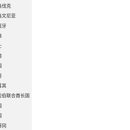
洛伐克
洛文尼亚
班牙
典
士
湾
国
哥
耳其
拉伯联合酋长国
国
国
蒂冈