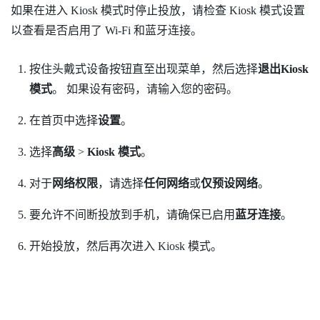
如果在进入 Kiosk 模式时停止投放，请检查 Kiosk 模式设置
以查看是否启用了
Wi‍-Fi
和
蓝牙
连接。
按住
头戴式设备
按钮直至出现菜单，然后选择
退出Kiosk
模式
。
如果设有密码，请输入您的密码。
在
首页
中选择
设置
。
选择
高级
>
Kiosk 模式
。
对于
网络权限
，请选择
任何网络
或
仅预设网络
。
要允许不间断投放到手机，请确保已启用
蓝牙连接
。
开始投放，然后再次进入 Kiosk 模式。