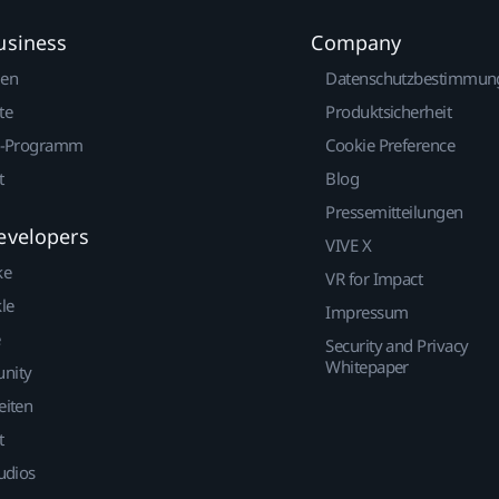
usiness
Company
gen
Datenschutzbestimmun
te
Produktsicherheit
r-Programm
Cookie Preference
t
Blog
Pressemitteilungen
evelopers
VIVE X
ke
VR for Impact
le
Impressum
Security and Privacy
Whitepaper
nity
eiten
t
udios