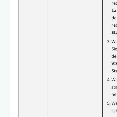
re
La
de
re
St
We
Si
de
VI
St
We
st
ne
We
sc