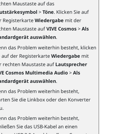
chten Maustaste auf das
utstärkesymbol
>
Töne
. Klicken Sie auf
r Registerkarte
Wiedergabe
mit der
chten Maustaste auf
VIVE Cosmos
>
Als
andardgerät auswählen
.
nn das Problem weiterhin besteht, klicken
e auf der Registerkarte
Wiedergabe
mit
r rechten Maustaste auf
Lautsprecher
VE Cosmos Multimedia Audio
>
Als
andardgerät auswählen
.
nn das Problem weiterhin besteht,
arten Sie die Linkbox oder den Konverter
u.
nn das Problem weiterhin besteht,
hließen Sie das USB-Kabel an einen