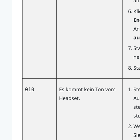
an
Kl
En
An
au
St
ne
St
Es kommt kein Ton vom
St
010
Headset.
Au
ste
st
We
Si