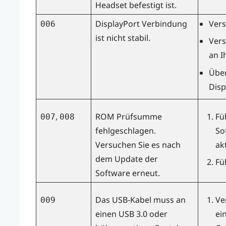
Headset befestigt ist.
DisplayPort
Verbindung
Vers
006
ist nicht stabil.
Vers
an I
Über
Disp
,
ROM Prüfsumme
Fü
007
008
fehlgeschlagen.
So
Versuchen Sie es nach
ak
dem Update der
Fü
Software erneut.
Das USB-Kabel muss an
Ve
009
einen USB 3.0 oder
ei