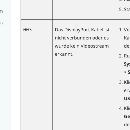
St
mm
nz
Das
DisplayPort
Kabel ist
Ve
003
nicht verbunden oder es
Ka
wurde kein Videostream
de
erkannt.
Ru
Sy
>
Kl
er
US
Kl
Ge
de