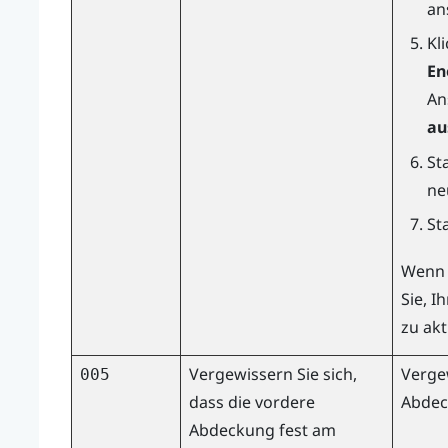
an
Kl
En
An
au
St
ne
St
Wenn 
Sie, I
zu akt
Vergewissern Sie sich,
Vergew
005
dass die vordere
Abdeck
Abdeckung fest am