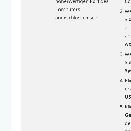
höherwertigen Port des
Co
Computers
We
angeschlossen sein.
3.
an
an
we
We
Si
Sy
Kl
er
US
Kl
Ge
de