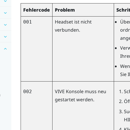
Fehlercode
Problem
Schri
Headset ist nicht
Über
001
verbunden.
ord
ange
Verw
Ihre
Wenn
Sie 
VIVE Konsole
muss neu
Sc
002
n
gestartet werden.
Öf
Su
HI
Kl