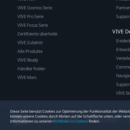
VIVE Cosmos Serie
Partne
VIVE Pro Serie
Suppor
VIVE Focus Serie
VIVE D
Zertifizierte überholte
Entdec
VIVE Zubehör
Entwick
Alle Produkte
Verteile
VIVE Ready
Commu
Händler finden
Neuigk
VIVE Mars
Suppor
VIVE St
Diese Seite benutzt Cookies zur Optimierung der Funktionalität der Webs
können unsere Cookies durch Klicken auf die Schaltfläche unten, oder verw
© 2011-2026 HTC Corporation
Rechtlicher Hinweis
C
Informationen zu unseren
Richtlinien zu Cookies
finden.