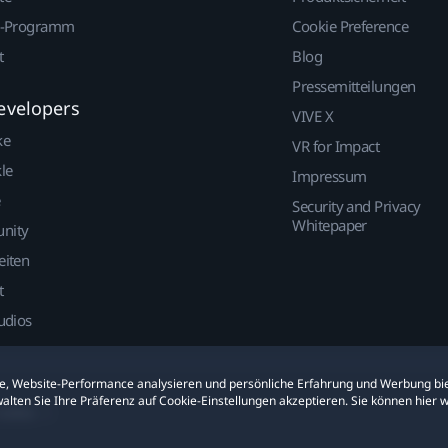
r-Programm
Cookie Preference
t
Blog
Pressemitteilungen
evelopers
VIVE X
ke
VR for Impact
le
Impressum
Security and Privacy
Whitepaper
nity
eiten
t
udios
ite, Website-Performance analysieren und persönliche Erfahrung und Werbung bie
alten Sie Ihre Präferenz auf Cookie-Einstellungen akzeptieren. Sie können hier 
ookies