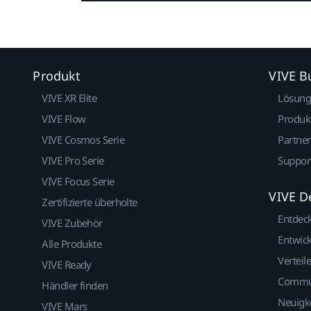
Produkt
VIVE B
VIVE XR Elite
Lösun
VIVE Flow
Produk
VIVE Cosmos Serie
Partne
VIVE Pro Serie
Suppor
VIVE Focus Serie
VIVE D
Zertifizierte überholte
Entdec
VIVE Zubehör
Entwick
Alle Produkte
Verteile
VIVE Ready
Commu
Händler finden
Neuigk
VIVE Mars