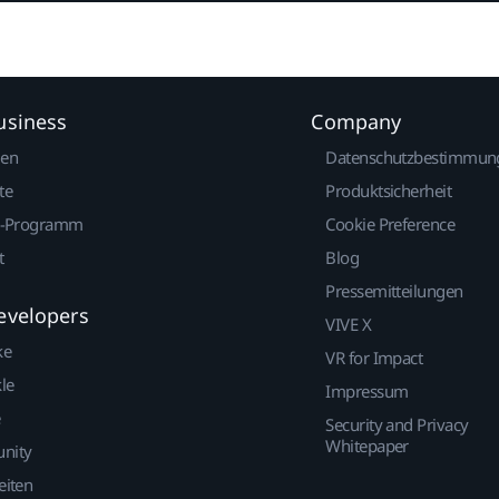
usiness
Company
gen
Datenschutzbestimmun
te
Produktsicherheit
r-Programm
Cookie Preference
t
Blog
Pressemitteilungen
evelopers
VIVE X
ke
VR for Impact
le
Impressum
Security and Privacy
Whitepaper
nity
eiten