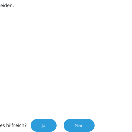
eiden.
es hilfreich?
Ja
Nein