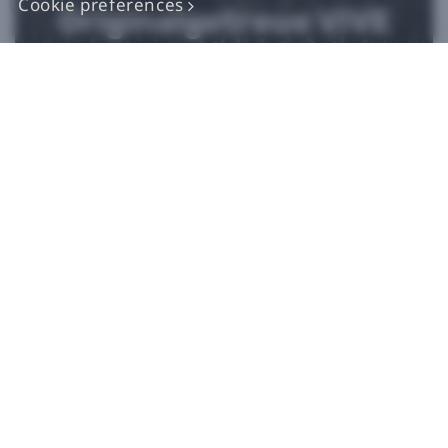
Cookie preferences
Originalgetreue VIVE
Ersatzteile
Jetzt kaufen bei iFixit​
*iFixit ist ein offizieller Partner von HTC und ein autorisierter
Verkäufer von originalgetreuen Teilen. HTC erhebt keine
Ansprüche auf Vollständigkeit in Bezug auf Aussagen externer
Websites. Eigenhändige Reparaturen sollten nur bei Geräte
verwendet werden, deren Garantie abgelaufen ist, da
Reparaturschäden Ihre Standardgarantie beeinträchtigen
können. Bitte wenden Sie sich an den
Kundendienst
, wenn Sie
weitere Informationen oder Hilfe bei der Reparatur Ihres Geräts
benötigen.​