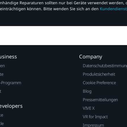
nhändige Reparaturen sollten nur bei Geräte verwendet werden, d
einträchtigen können. Bitte wenden Sie sich an den
Kundendienst
usiness
Company
gen
Datenschutzbestimmun
te
Produktsicherheit
r-Programm
Cookie Preference
t
Blog
Pressemitteilungen
evelopers
VIVE X
ke
VR for Impact
le
Impressum