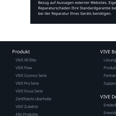
Bezug auf Aussagen externer Websites. Eige
Reparaturschäden Ihre Standardgarantie be
bei der Reparatur Ihres Geräts benötigen.​
Produkt
VIVE B
VIVE XR Elite
Lösun
VIVE Flow
Produk
VIVE Cosmos Serie
Partne
VIVE Pro Serie
Suppor
VIVE Focus Serie
VIVE D
Zertifizierte überholte
Entdec
VIVE Zubehör
Entwick
Alle Produkte