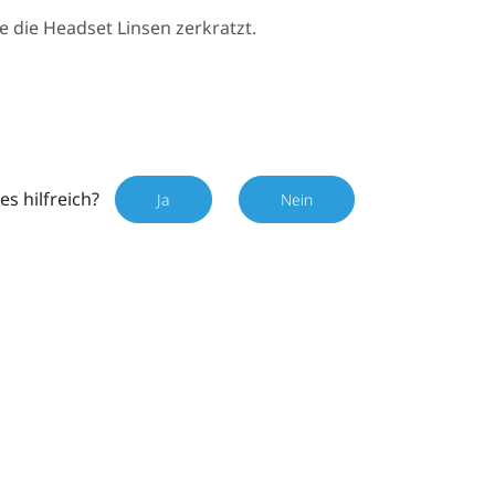
lle die Headset Linsen zerkratzt.
es hilfreich?
Ja
Nein