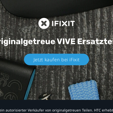
iginalgetreue VIVE
Ersatzte
Jetzt kaufen bei iFixit​
nd ein autorisierter Verkäufer von originalgetreuen Teilen. HTC erhe