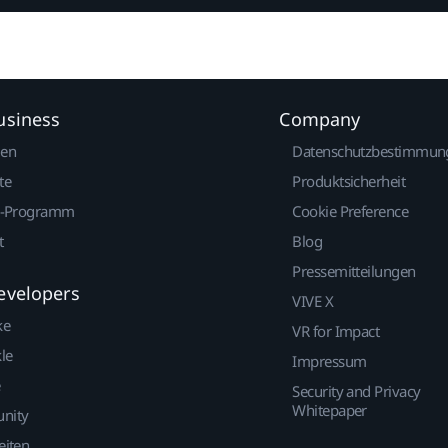
usiness
Company
gen
Datenschutzbestimmun
te
Produktsicherheit
r-Programm
Cookie Preference
t
Blog
Pressemitteilungen
evelopers
VIVE X
ke
VR for Impact
le
Impressum
Security and Privacy
Whitepaper
nity
eiten