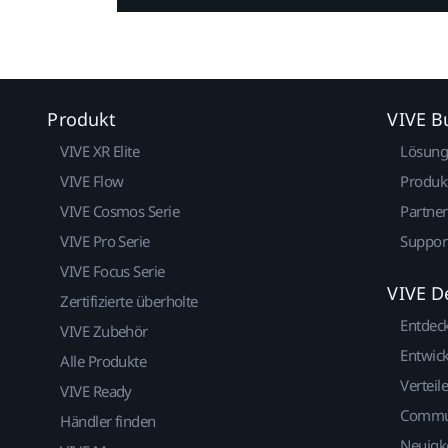
Produkt
VIVE B
VIVE XR Elite
Lösun
VIVE Flow
Produk
VIVE Cosmos Serie
Partne
VIVE Pro Serie
Suppor
VIVE Focus Serie
VIVE D
Zertifizierte überholte
Entdec
VIVE Zubehör
Entwick
Alle Produkte
Verteile
VIVE Ready
Commu
Händler finden
Neuigk