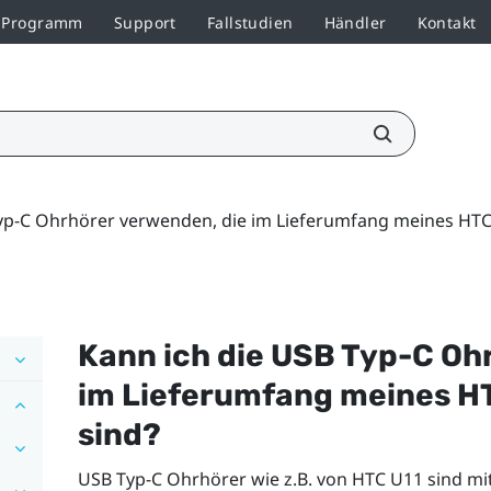
r-Programm
Support
Fallstudien
Händler
Kontakt
yp-C Ohrhörer verwenden, die im Lieferumfang meines HTC-
Kann ich die
USB Typ-C
Ohr
im Lieferumfang meines H
sind?
USB Typ-C
Ohrhörer wie z.B. von HTC U11 sind mi