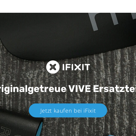
iginalgetreue VIVE
Ersatzte
Jetzt kaufen bei iFixit​