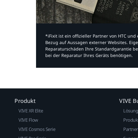
*iFixit ist ein offizieller Partner von HTC u
Bezug auf Aussagen externer Websites. Eige
Reparaturschäden Ihre Standardgarantie be
bei der Reparatur Ihres Geräts benötigen.​
Produkt
VIVE B
VIVE XR Elite
Lösun
VIVE Flow
Produk
VIVE Cosmos Serie
Partne