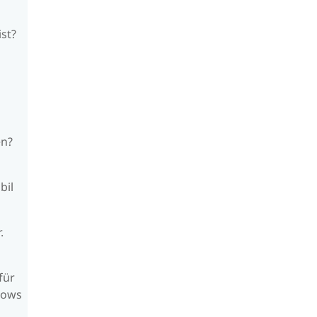
ist?
en?
bil
.
für
dows