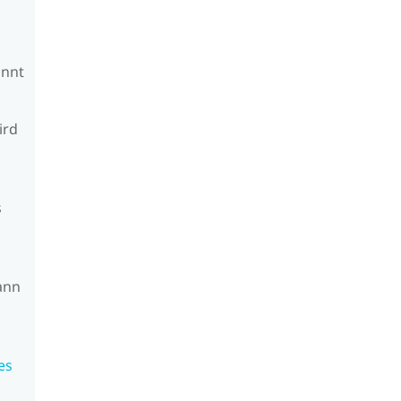
annt
ird
s
s
ann
es