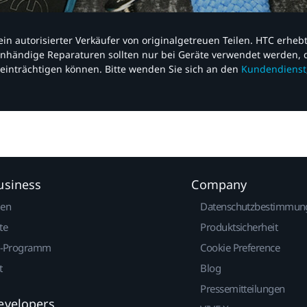
nd ein autorisierter Verkäufer von originalgetreuen Teilen. HTC erhe
nhändige Reparaturen sollten nur bei Geräte verwendet werden, d
einträchtigen können. Bitte wenden Sie sich an den
Kundendienst
usiness
Company
gen
Datenschutzbestimmun
te
Produktsicherheit
r-Programm
Cookie Preference
t
Blog
Pressemitteilungen
evelopers