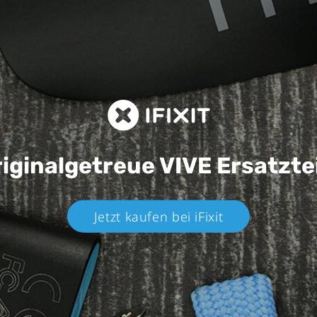
iginalgetreue VIVE
Ersatzte
Jetzt kaufen bei iFixit​