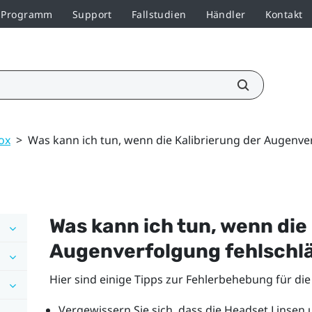
r-Programm
Support
Fallstudien
Händler
Kontakt
ox
>
Was kann ich tun, wenn die Kalibrierung der Augenve
Was kann ich tun, wenn die
Augenverfolgung fehlschl
Hier sind einige Tipps zur Fehlerbehebung für di
Vergewissern Sie sich, dass die Headset Linsen 