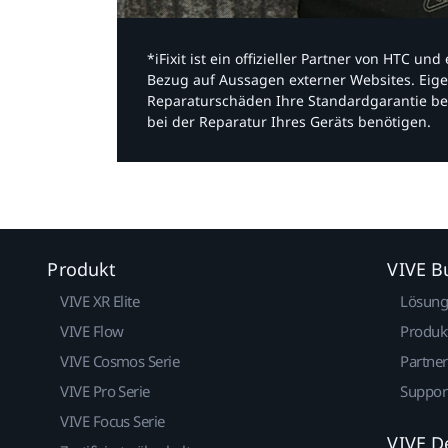
*iFixit ist ein offizieller Partner von HTC u
Bezug auf Aussagen externer Websites. Eige
Reparaturschäden Ihre Standardgarantie be
bei der Reparatur Ihres Geräts benötigen.​
Produkt
VIVE B
VIVE XR Elite
Lösun
VIVE Flow
Produk
VIVE Cosmos Serie
Partne
VIVE Pro Serie
Suppor
VIVE Focus Serie
VIVE D