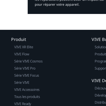
pour réparer votre appareil.​
Produit
VIVE B
VIVE XR Elite
Solutio
VIVE Flow
Produit
Série VIVE Cosmos
Progra
Série VIVE Pro
Suppor
Série VIVE Focus
VIVE D
Série VIVE
Découv
VIVE Accessoires
Dévelo
Tous les produits
Distrib
VIVE Ready