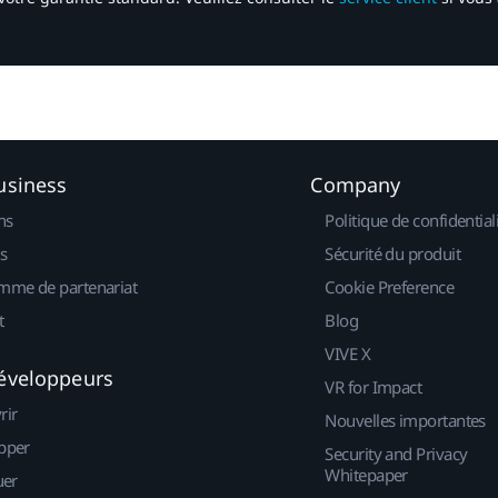
usiness
Company
ns
Politique de confidential
s
Sécurité du produit
mme de partenariat
Cookie Preference
t
Blog
VIVE X
éveloppeurs
VR for Impact
rir
Nouvelles importantes
pper
Security and Privacy
Whitepaper
uer