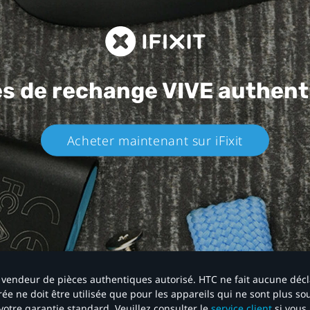
es de rechange
VIVE authent
Acheter maintenant sur iFixit​
 un vendeur de pièces authentiques autorisé. HTC ne fait aucune déc
ée ne doit être utilisée que pour les appareils qui ne sont plus s
votre garantie standard. Veuillez consulter le
service client
si vous 