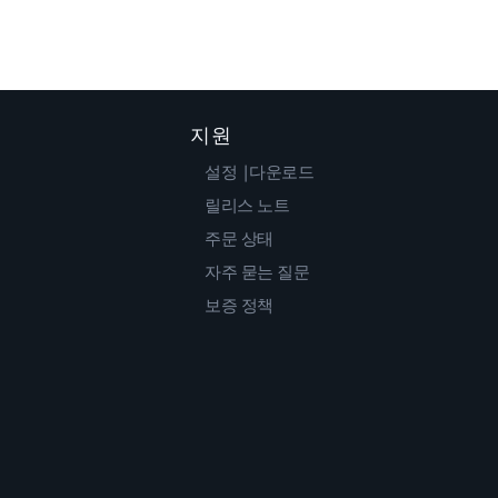
지원
설정 |다운로드
릴리스 노트
주문 상태
자주 묻는 질문
보증 정책