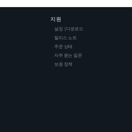
지원
설정 |다운로드
릴리스 노트
주문 상태
자주 묻는 질문
보증 정책