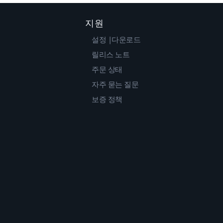
지원
설정 |다운로드
릴리스 노트
주문 상태
자주 묻는 질문
보증 정책