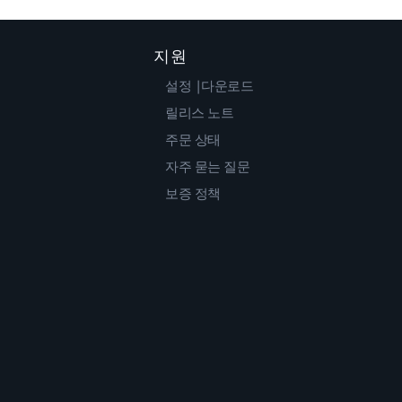
지원
설정 |다운로드
릴리스 노트
주문 상태
자주 묻는 질문
보증 정책