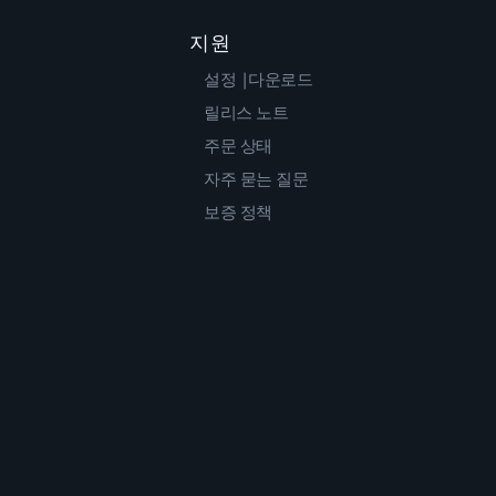
지원
설정 |다운로드
릴리스 노트
주문 상태
자주 묻는 질문
보증 정책