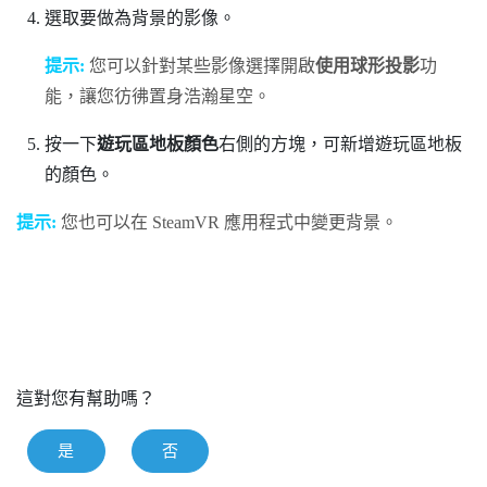
選取要做為背景的影像。
提示:
您可以針對某些影像選擇開啟
使用球形投影
功
能，讓您彷彿置身浩瀚星空。
按一下
遊玩區地板顏色
右側的方塊，可新增遊玩區地板
的顏色。
提示:
您也可以在
SteamVR
應用程式中變更背景。
這對您有幫助嗎？
是
否