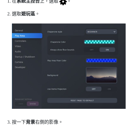
在
系統主控台
上，選取
。
選取
遊玩區
。
按一下
背景
右側的影像。