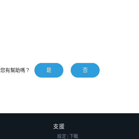
是
否
對您有幫助嗎？
支援
設定 | 下載