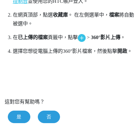
控制台
並使用您的HTC帳戶登入。
在網頁頂部，點選
收藏庫
。
在左側選單中，
檔案
將自動
被選中。
在
已上傳的檔案
頁籤中，點擊
>
360°影片上傳
。
選擇您想從電腦上傳的360°影片檔案，然後點擊
開啟
。
這對您有幫助嗎？
是
否