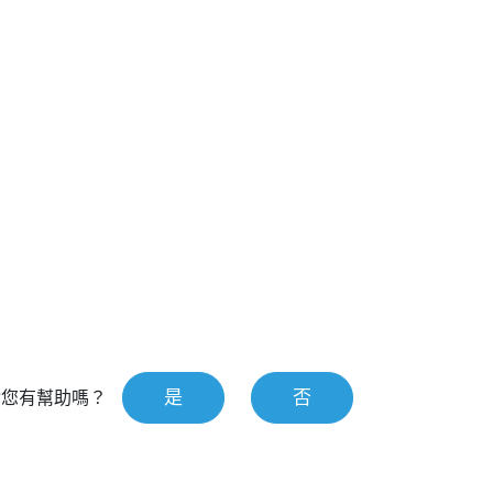
是
否
對您有幫助嗎？