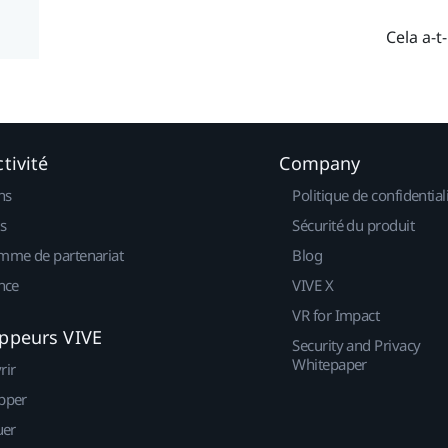
Cela a-t-
tivité
Company
ns
Politique de confidential
s
Sécurité du produit
mme de partenariat
Blog
nce
VIVE X
VR for Impact
ppeurs VIVE
Security and Privacy
Whitepaper
rir
pper
uer