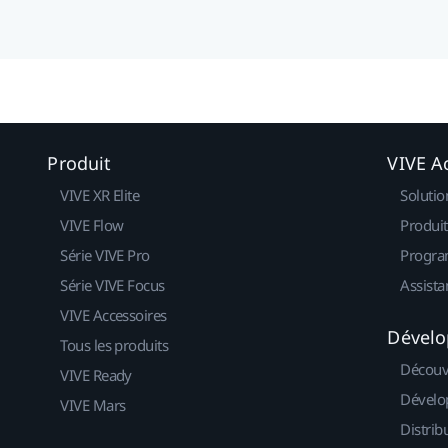
Produit
VIVE Ac
VIVE XR Elite
Solutio
VIVE Flow
Produit
Série VIVE Pro
Progra
Série VIVE Focus
Assista
VIVE Accessoires
Dévelo
Tous les produits
Découv
VIVE Ready
Dévelo
VIVE Mars
Distrib