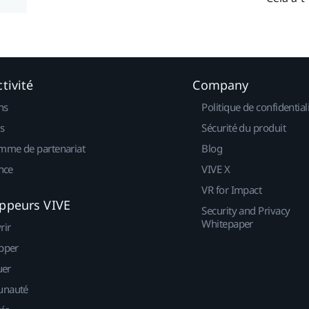
tivité
Company
ns
Politique de confidential
s
Sécurité du produit
mme de partenariat
Blog
nce
VIVE X
VR for Impact
ppeurs VIVE
Security and Privacy
Whitepaper
rir
pper
uer
nauté