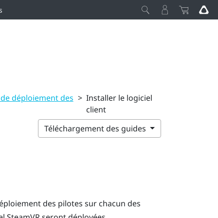
s
e de déploiement des
>
Installer le logiciel
client
Téléchargement des guides
éploiement des pilotes
sur chacun des
el
SteamVR
seront déployées.