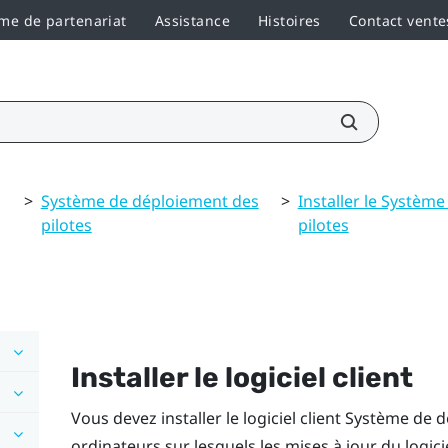
e de partenariat
Assistance
Histoires
Contact vente
>
Système de déploiement des
>
Installer le Systèm
pilotes
pilotes
Installer le logiciel client
Vous devez installer le logiciel client
Système de d
ordinateurs sur lesquels les mises à jour du logici