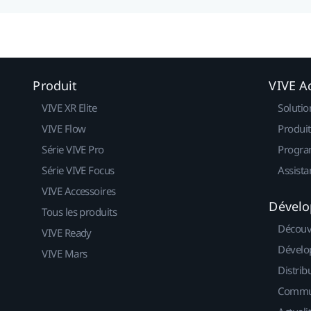
Produit
VIVE Ac
VIVE XR Elite
Solutio
VIVE Flow
Produit
Série VIVE Pro
Progra
Série VIVE Focus
Assista
VIVE Accessoires
Dévelo
Tous les produits
Découv
VIVE Ready
Dévelo
VIVE Mars
Distrib
Commu