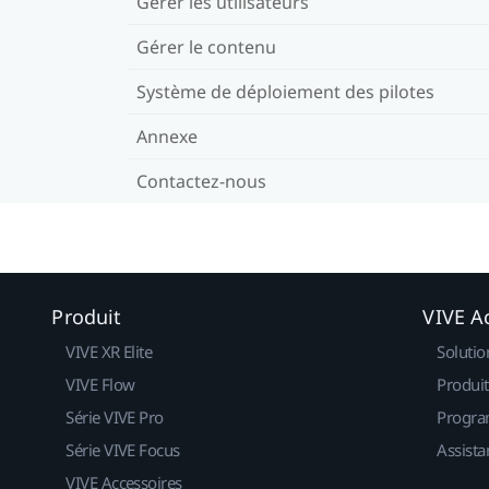
Gérer les utilisateurs
Gérer le contenu
Système de déploiement des pilotes
Annexe
Contactez-nous
Produit
VIVE Ac
VIVE XR Elite
Solutio
VIVE Flow
Produit
Série VIVE Pro
Progra
Série VIVE Focus
Assista
VIVE Accessoires