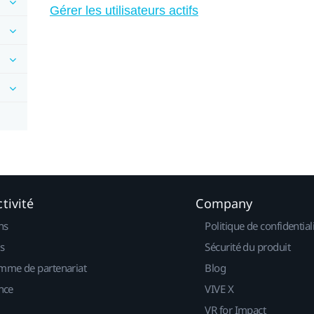
Gérer les utilisateurs actifs
tivité
Company
ns
Politique de confidential
s
Sécurité du produit
mme de partenariat
Blog
nce
VIVE X
VR for Impact