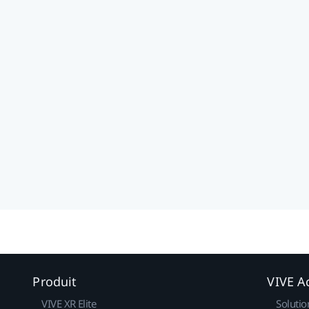
Produit
VIVE Ac
VIVE XR Elite
Solutio