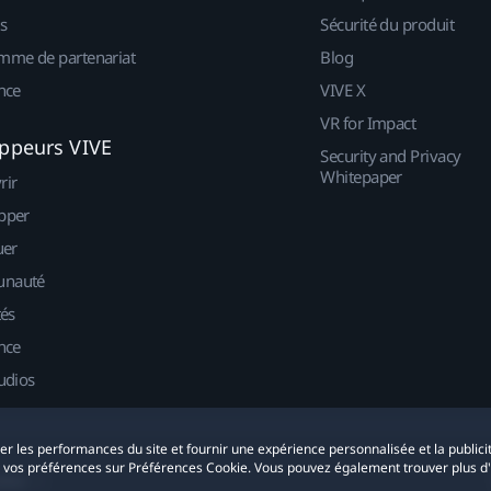
s
Sécurité du produit
mme de partenariat
Blog
nce
VIVE X
VR for Impact
ppeurs VIVE
Security and Privacy
Whitepaper
rir
pper
uer
nauté
tés
nce
udios
yser les performances du site et fournir une expérience personnalisée et la publici
r vos préférences sur Préférences Cookie. Vous pouvez également trouver plus d
okies