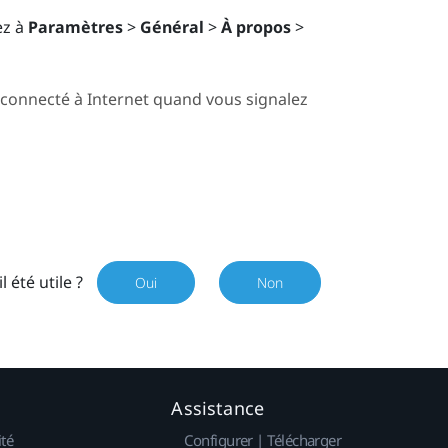
lez à
Paramètres
>
Général
>
À propos
>
 connecté à Internet quand vous signalez
il été utile ?
Oui
Non
Assistance
ité
Configurer | Télécharger