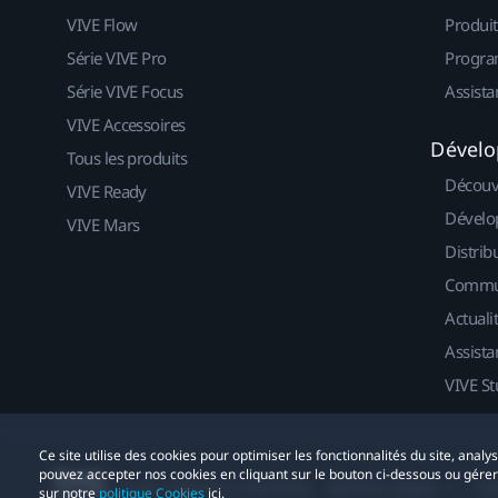
VIVE Flow
Produit
Série VIVE Pro
Progra
Série VIVE Focus
Assista
VIVE Accessoires
Dévelo
Tous les produits
Découv
VIVE Ready
Dévelo
VIVE Mars
Distrib
Commu
Actuali
Assista
VIVE St
Ce site utilise des cookies pour optimiser les fonctionnalités du site, anal
pouvez accepter nos cookies en cliquant sur le bouton ci-dessous ou gére
© 2011-2026 HTC Corporation
Mentions Légales
Co
sur notre
politique Cookies
ici.