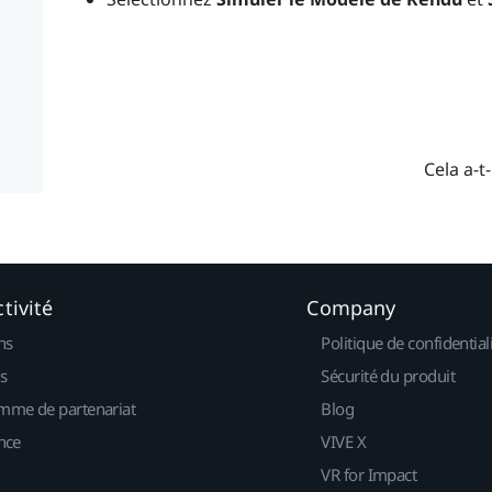
Cela a-t-
tivité
Company
ns
Politique de confidential
s
Sécurité du produit
mme de partenariat
Blog
nce
VIVE X
VR for Impact