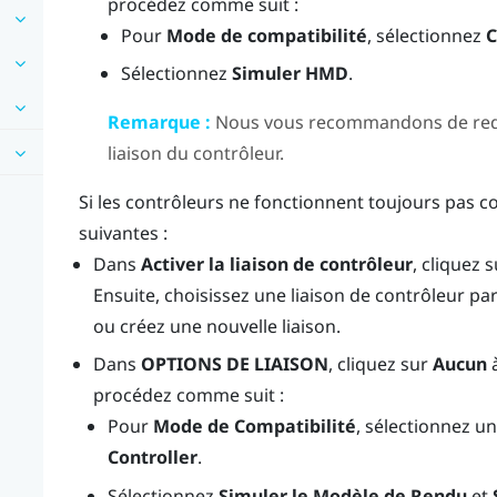
procédez comme suit :
Pour
Mode de compatibilité
, sélectionnez
C
Sélectionnez
Simuler HMD
.
Remarque :
Nous vous recommandons de redéma
liaison du contrôleur.
Si les contrôleurs ne fonctionnent toujours pas c
suivantes :
Dans
Activer la liaison de contrôleur
, cliquez 
Ensuite, choisissez une liaison de contrôleur pa
ou créez une nouvelle liaison.
Dans
OPTIONS DE LIAISON
, cliquez sur
Aucun
à
procédez comme suit :
Pour
Mode de Compatibilité
, sélectionnez u
Controller
.
Sélectionnez
Simuler le Modèle de Rendu
et