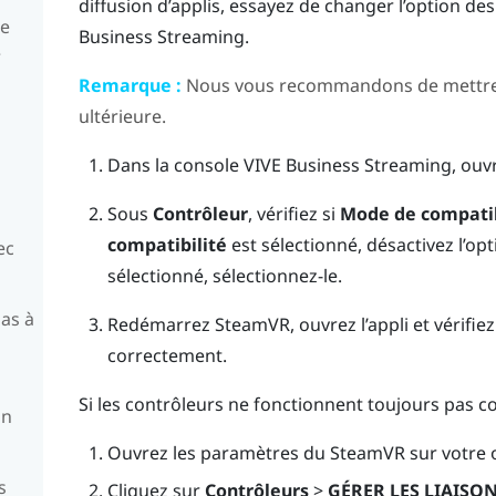
diffusion d’applis, essayez de changer l’option d
se
Business Streaming
.
e
Remarque :
Nous vous recommandons de mettre 
ultérieure.
Dans la console
VIVE Business Streaming
, ouv
Sous
Contrôleur
, vérifiez si
Mode de compatib
compatibilité
est sélectionné, désactivez l’opti
ec
sélectionné, sélectionnez-le.
as à
Redémarrez
SteamVR
, ouvrez l’appli et vérifi
correctement.
Si les contrôleurs ne fonctionnent toujours pas 
on
Ouvrez les paramètres du
SteamVR
sur votre 
s
Cliquez sur
Contrôleurs
>
GÉRER LES LIAISO