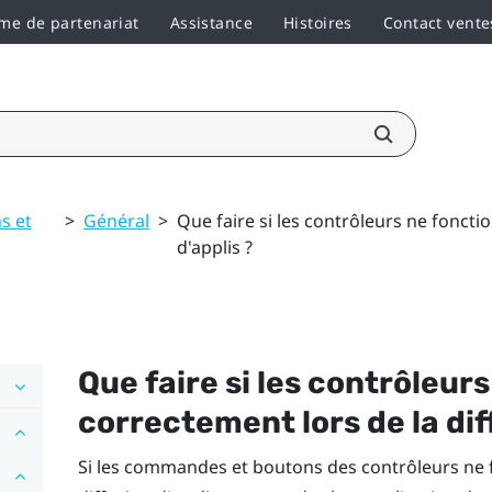
e de partenariat
Assistance
Histoires
Contact vente
s et
>
Général
>
Que faire si les contrôleurs ne foncti
d'applis ?
Que faire si les contrôleur
correctement lors de la dif
Si les commandes et boutons des contrôleurs ne 