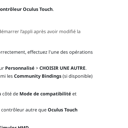
ontrôleur Oculus Touch
.
rrer l’appli après avoir modifié la
orrectement, effectuez l'une des opérations
sur
Personnalisé
>
CHOISIR UNE AUTRE
.
rmi les
Community Bindings
(si disponible)
 côté de
Mode de compatibilité
et
n contrôleur autre que
Oculus Touch
Simuler HMD
.