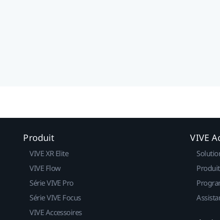
Produit
VIVE Ac
VIVE XR Elite
Solutio
VIVE Flow
Produit
Série VIVE Pro
Progra
Série VIVE Focus
Assista
VIVE Accessoires