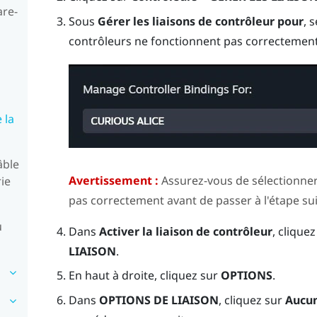
are-
Sous
Gérer les liaisons de contrôleur pour
, 
contrôleurs ne fonctionnent pas correctement
 la
âble
Avertissement :
Assurez-vous de sélectionner 
rie
pas correctement avant de passer à l'étape su
u
Dans
Activer la liaison de contrôleur
, clique
LIAISON
.
En haut à droite, cliquez sur
OPTIONS
.
Dans
OPTIONS DE LIAISON
, cliquez sur
Aucu