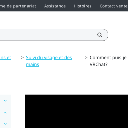
e de partenariat
Assistance
Histoires
Contact vente
ons et
>
Suivi du visage et des
>
Comment puis-je c
mains
VRChat?