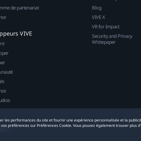
mme de partenariat
Blog
nce
VIVE X
VR for Impact
ppeurs VIVE
Security and Privacy
Whitepaper
rir
pper
uer
nauté
tés
nce
udios
yser les performances du site et fournir une expérience personnalisée et la publici
r vos préférences sur Préférences Cookie. Vous pouvez également trouver plus d
okies