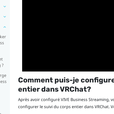
cker
ess
et
 ?
arge
Comment puis-je configurer
ness
entier dans
VRChat
?
Après avoir configuré
VIVE Business Streaming
, 
configurer le suivi du corps entier dans
VRChat
. 
e