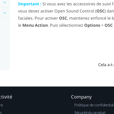
Important :
Si vous avez les accessoires de suivi f
vous devez activer Open Sound Control (
OSC
) da
faciales. Pour activer
OSC
, maintenez enfoncé le
le
Menu Action
. Puis sélectionnez
Options
>
OSC
Cela a-t-
tivité
Company
ns
Politique de confidential
s
Sécurité du produit