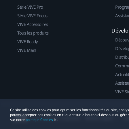
Série VIVE Pro
Progra
Série VIVE Focus
Assista
VIVE Accessoires
Dévelo
Tous les produits
Découv
VIVE Ready
Dévelo
VIVE Mars
Distrib
Commu
Actuali
Assista
VIVE St
Ce site utilise des cookies pour optimiser les fonctionnalités du site, anal
pouvez accepter nos cookies en cliquant sur le bouton ci-dessous ou gére
© 2011-2026 HTC Corporation
Mentions Légales
Co
sur notre
politique Cookies
ici.