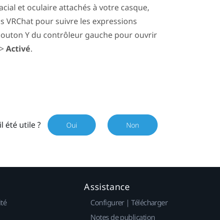
acial et oculaire attachés à votre casque,
ns
VRChat
pour suivre les expressions
 bouton
Y
du contrôleur gauche pour ouvrir
>
Activé
.
il été utile ?
Oui
Non
Assistance
ité
Configurer | Télécharger
Notes de publication