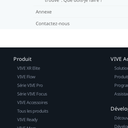
Annexe
Contactez-nous
Produit
VIVE Ac
VIVE XR Elite
Solutio
VIVE Flow
Produit
Série VIVE Pro
Progra
Série VIVE Focus
Assista
VIVE Accessoires
Dévelo
Tous les produits
Découv
VIVE Ready
Dévelo
VIVE Mars