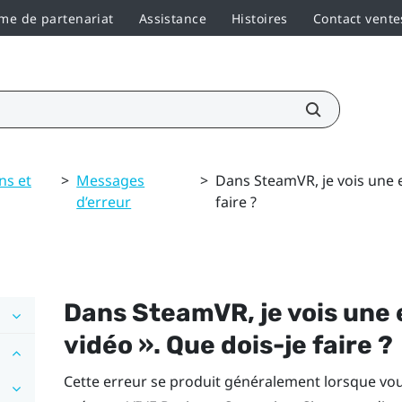
e de partenariat
Assistance
Histoires
Contact vente
ns et
>
Messages
>
Dans SteamVR, je vois une e
d’erreur
faire ?
Dans
SteamVR
, je vois un
vidéo ». Que dois-je faire ?
Cette erreur se produit généralement lorsque vou