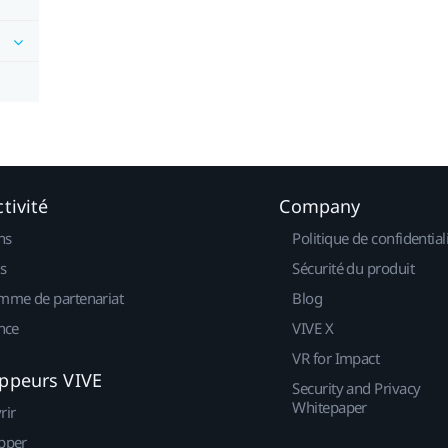
tivité
Company
ns
Politique de confidential
s
Sécurité du produit
mme de partenariat
Blog
nce
VIVE X
VR for Impact
ppeurs VIVE
Security and Privacy
Whitepaper
rir
pper