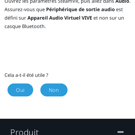
Ouvrez les paramètres
SteamVR
, puis allez dans
Audio
.
Assurez-vous que
Périphérique de sortie audio
est
défini sur
Appareil Audio Virtuel VIVE
et non sur un
casque
Bluetooth
.
Cela a-t-il été utile ?
Oui
Non
Produit