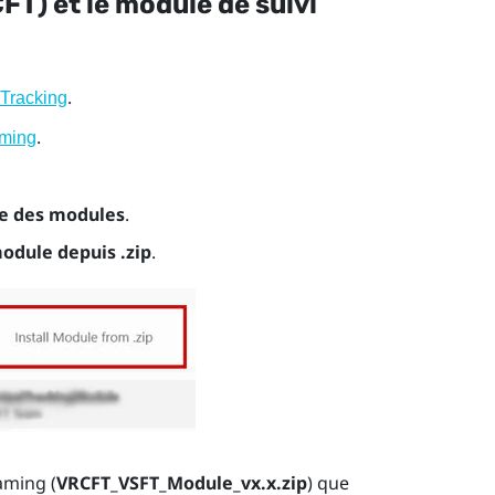
T) et le module de suivi
.
racking
.
aming
re des modules
.
module depuis .zip
.
aming (
VRCFT_VSFT_Module_vx.x.zip
) que