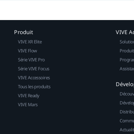
Produit
VIVE Ac
VIVE XR Elite
Solutio
VIVE Flow
Produit
Série VIVE Pro
Progra
Série VIVE Focus
Assista
VIVE Accessoires
Dévelo
Tous les produits
Découv
VIVE Ready
Dévelo
VIVE Mars
Distrib
Commu
Actuali