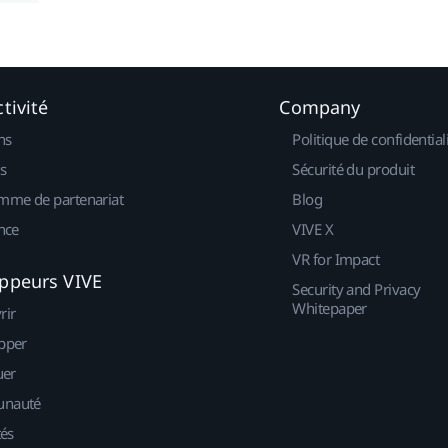
tivité
Company
ns
Politique de confidential
s
Sécurité du produit
mme de partenariat
Blog
nce
VIVE X
VR for Impact
ppeurs VIVE
Security and Privacy
Whitepaper
rir
pper
uer
nauté
tés