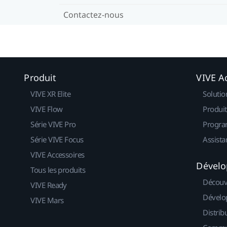
Contactez-nous
Produit
VIVE Ac
VIVE XR Elite
Solutio
VIVE Flow
Produit
Série VIVE Pro
Progra
Série VIVE Focus
Assista
VIVE Accessoires
Dévelo
Tous les produits
Découv
VIVE Ready
Dévelo
VIVE Mars
Distrib