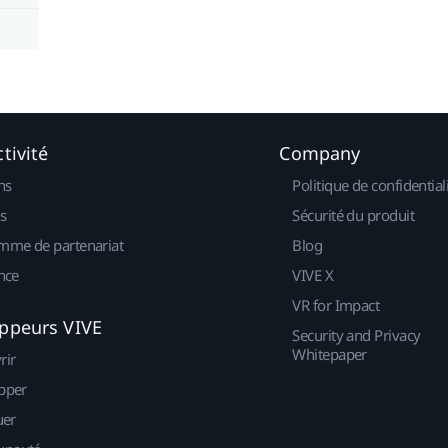
tivité
Company
ns
Politique de confidential
s
Sécurité du produit
mme de partenariat
Blog
nce
VIVE X
VR for Impact
ppeurs VIVE
Security and Privacy
Whitepaper
rir
pper
uer