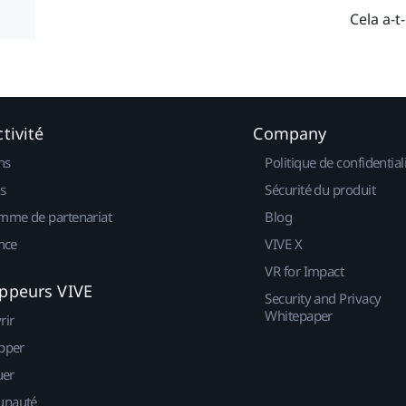
Cela a-t-
tivité
Company
ns
Politique de confidential
s
Sécurité du produit
mme de partenariat
Blog
nce
VIVE X
VR for Impact
ppeurs VIVE
Security and Privacy
Whitepaper
rir
pper
uer
nauté