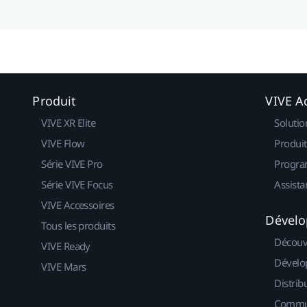
Produit
VIVE Ac
VIVE XR Elite
Solutio
VIVE Flow
Produit
Série VIVE Pro
Progra
Série VIVE Focus
Assista
VIVE Accessoires
Dévelo
Tous les produits
Découv
VIVE Ready
Dévelo
VIVE Mars
Distrib
Commu