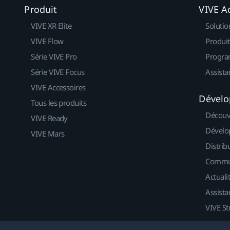
Produit
VIVE Ac
VIVE XR Elite
Solutio
VIVE Flow
Produit
Série VIVE Pro
Progra
Série VIVE Focus
Assista
VIVE Accessoires
Dévelo
Tous les produits
Découv
VIVE Ready
Dévelo
VIVE Mars
Distrib
Commu
Actuali
Assista
VIVE St