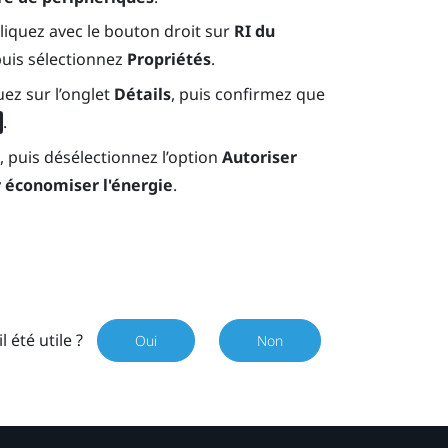
cliquez avec le bouton droit sur
RI du
puis sélectionnez
Propriétés
.
quez sur l’onglet
Détails
, puis confirmez que
.
, puis désélectionnez l’option
Autoriser
r économiser l'énergie
.
il été utile ?
Oui
Non