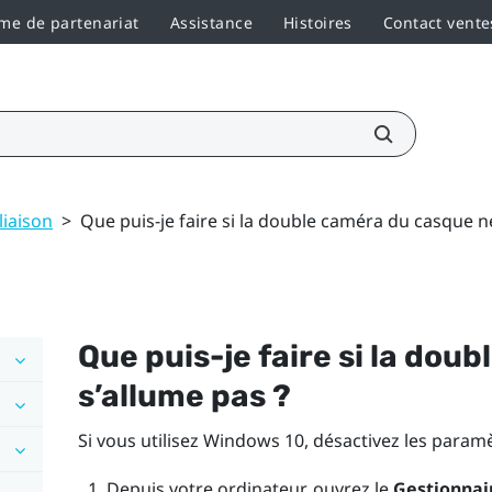
e de partenariat
Assistance
Histoires
Contact vente
liaison
>
Que puis-je faire si la double caméra du casque n
Que puis-je faire si la dou
s’allume pas ?
Si vous utilisez
Windows
10, désactivez les param
Depuis votre ordinateur, ouvrez le
Gestionnai