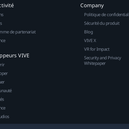
tivité
Company
ns
Politique de confidential
s
Sécurité du produit
mme de partenariat
Blog
nce
VIVE X
VR for Impact
ppeurs VIVE
Security and Privacy
Whitepaper
rir
pper
uer
nauté
tés
nce
udios