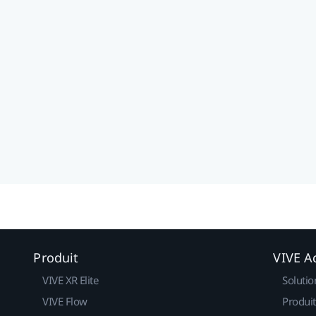
Produit
VIVE Ac
VIVE XR Elite
Solutio
VIVE Flow
Produit