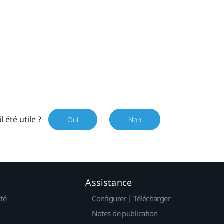
il été utile ?
Oui
Non
Assistance
ité
Configurer | Télécharger
Notes de publication