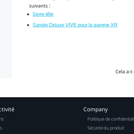
suivants :
Serre-tête
Sangle Deluxe VIVE pour la gamme XR
Cela a-t-
tivité
Company
ns
Politique de confidential
s
Sécurité du produit