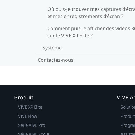
Où puis-je trouver mes captures d’écr
et mes enregistrements d’écran ?
Comment puis-je afficher des vidéos 3
sur le VIVE XR Elite ?
Système
Contactez-nous
Produit
VIVE Ac
VIVE XR Elite
Solutio
VIVE Flow
Produit
Série VIVE Pro
Progra
Série VIVE Focus
Assista