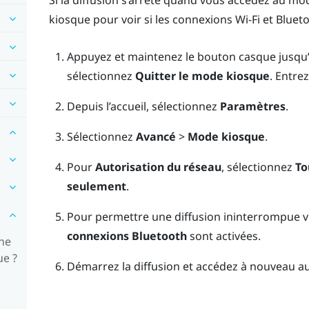
Si la diffusion s’arrête quand vous accédez au m
kiosque pour voir si les connexions
Wi-Fi
et
Bluet
Appuyez et maintenez le bouton
casque
jusqu’
sélectionnez
Quitter le mode kiosque
.
Entrez
Depuis l’
accueil
, sélectionnez
Paramètres
.
Sélectionnez
Avancé
>
Mode kiosque
.
Pour
Autorisation du réseau
, sélectionnez
To
seulement
.
Pour permettre une diffusion ininterrompue v
connexions Bluetooth
sont activées.
one
ue ?
Démarrez la diffusion et accédez à nouveau a