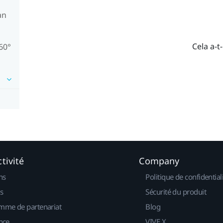
an
Cela a-t-
60°
tivité
Company
ns
Politique de confidential
s
Sécurité du produit
mme de partenariat
Blog
nce
VIVE X