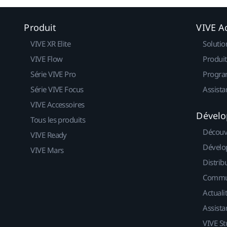
Produit
VIVE Ac
VIVE XR Elite
Solutio
VIVE Flow
Produit
Série VIVE Pro
Progra
Série VIVE Focus
Assista
VIVE Accessoires
Dévelo
Tous les produits
Découv
VIVE Ready
Dévelo
VIVE Mars
Distrib
Commu
Actuali
Assista
VIVE St