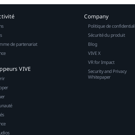
tivité
Company
ns
Politique de confidential
s
Sécurité du produit
mme de partenariat
Blog
nce
VIVE X
VR for Impact
ppeurs VIVE
Security and Privacy
Whitepaper
rir
pper
uer
nauté
tés
nce
udios