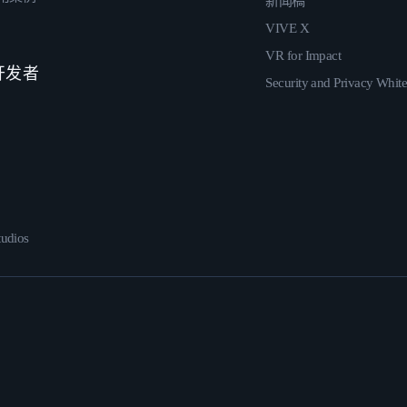
新闻稿
VIVE X
VR for Impact
 开发者
Security and Privacy Whit
udios