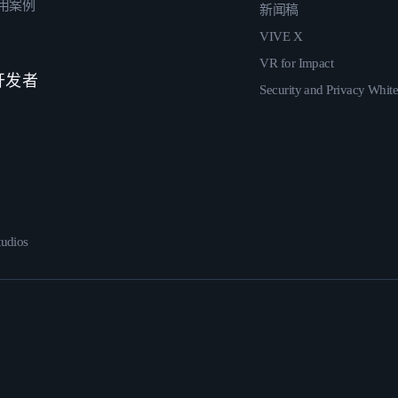
用案例
新闻稿
VIVE X
VR for Impact
 开发者
Security and Privacy Whit
udios