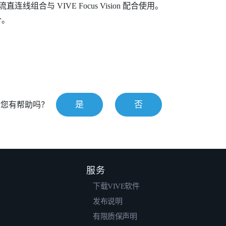
 串流直连线组合
与
VIVE Focus Vision
配合使用。
合
。
是
否
对您有帮助吗？
服务
下载VIVE软件
发布说明
有限质保声明